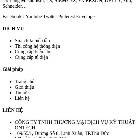
các hãng Mitshubishi, LS, SIEMENS, EMERSON, DELTA, Fuji,
Schneider…
Facebook-f
Youtube
Twitter
Pinterest
Envelope
DỊCH VỤ
Sữa chữa biến tần
Thi công hệ thống điện
Cung cấp biến tần
Cung cấp tủ điện
Giải pháp
Trang chủ
Giới thiệu
Tin tức
Liên hệ
LIÊN HỆ
CÔNG TY TNHH THƯƠNG MẠI DỊCH VỤ KỸ THUẬT
ONTECH
109/55/1, Đường Số 8, Linh Xuân, TP.Thủ Đức