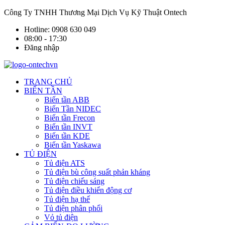
Công Ty TNHH Thương Mại Dịch Vụ Kỹ Thuật Ontech
Hotline: 0908 630 049
08:00 - 17:30
Đăng nhập
TRANG CHỦ
BIẾN TẦN
Biến tần ABB
Biến Tần NIDEC
Biến tần Frecon
Biến tần INVT
Biến tần KDE
Biến tần Yaskawa
TỦ ĐIỆN
Tủ điện ATS
Tủ điện bù công suất phản kháng
Tủ điện chiếu sáng
Tủ điện điều khiển động cơ
Tủ điện hạ thế
Tủ điện phân phối
Vỏ tủ điện