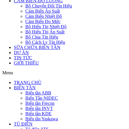
CẢM BIẾN-ĐO LƯỜNG
Bộ Chuyển Đổi Tín Hiệu
Cảm Biến Áp Suất
Cảm Biến Nhiệt Độ
Cảm Biến Đo Mức
Bộ Hiển Thị Nhiệt Độ
Bộ Hiển Thị Áp Suất
Bộ Chia Tín Hiệu
Bộ Cách Ly Tín Hiệu
SỮA CHỮA BIẾN TẦN
DỰ ÁN
TIN TỨC
GIỚI THIỆU
Menu
TRANG CHỦ
BIẾN TẦN
Biến tần ABB
Biến Tần NIDEC
Biến tần Frecon
Biến tần INVT
Biến tần KDE
Biến tần Yaskawa
TỦ ĐIỆN