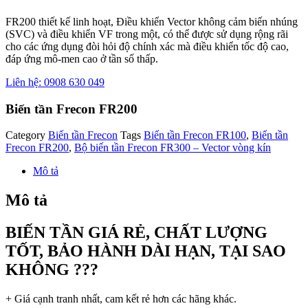
FR200 thiết kế linh hoạt, Điều khiển Vector không cảm biến nhúng
(SVC) và điều khiển VF trong một, có thể được sử dụng rộng rãi
cho các ứng dụng đòi hỏi độ chính xác mà điều khiển tốc độ cao,
đáp ứng mô-men cao ở tần số thấp.
Liên hệ: 0908 630 049
Biến tần Frecon FR200
Category
Biến tần Frecon
Tags
Biến tần Frecon FR100
,
Biến tần
Frecon FR200
,
Bộ biến tần Frecon FR300 – Vector vòng kín
Mô tả
Mô tả
BIẾN TẦN GIÁ RẺ, CHẤT LƯỢNG
TỐT, BẢO HÀNH DÀI HẠN, TẠI SAO
KHÔNG ???
+ Giá cạnh tranh nhất, cam kết rẻ hơn các hãng khác.