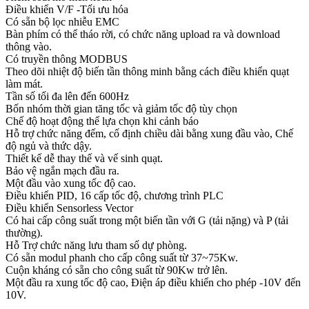
Điều khiển V/F -Tối ưu hóa
Có sẵn bộ lọc nhiễu EMC
Bàn phím có thể tháo rời, có chức năng upload ra và download
thông vào.
Có truyền thông MODBUS
Theo dõi nhiệt độ biến tần thông minh bằng cách điều khiển quạt
làm mát.
Tần số tối đa lên đến 600Hz
Bốn nhóm thời gian tăng tốc và giảm tốc độ tùy chọn
Chế độ hoạt động thể lựa chọn khi cảnh báo
Hỗ trợ chức năng đếm, cố định chiều dài bằng xung đầu vào, Chế
độ ngủ và thức dậy.
Thiết kế dễ thay thế và vế sinh quạt.
Bảo vệ ngắn mạch đầu ra.
Một đầu vào xung tốc độ cao.
Điều khiển PID, 16 cấp tốc độ, chương trình PLC
Điều khiển Sensorless Vector
Có hai cấp công suất trong một biến tần với G (tải nặng) và P (tải
thường).
Hỗ Trợ chức năng lưu tham số dự phòng.
Có sẵn modul phanh cho cấp công suất từ 37~75Kw.
Cuộn kháng có sẵn cho công suất từ 90Kw trở lên.
Một đầu ra xung tốc độ cao, Điện áp điều khiển cho phép -10V đến
10V.