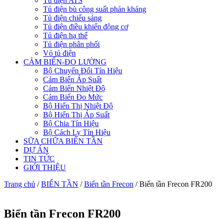
Tủ điện ATS
Tủ điện bù công suất phản kháng
Tủ điện chiếu sáng
Tủ điện điều khiển động cơ
Tủ điện hạ thế
Tủ điện phân phối
Vỏ tủ điện
CẢM BIẾN-ĐO LƯỜNG
Bộ Chuyển Đổi Tín Hiệu
Cảm Biến Áp Suất
Cảm Biến Nhiệt Độ
Cảm Biến Đo Mức
Bộ Hiển Thị Nhiệt Độ
Bộ Hiển Thị Áp Suất
Bộ Chia Tín Hiệu
Bộ Cách Ly Tín Hiệu
SỮA CHỮA BIẾN TẦN
DỰ ÁN
TIN TỨC
GIỚI THIỆU
Trang chủ
/
BIẾN TẦN
/
Biến tần Frecon
/ Biến tần Frecon FR200
Biến tần Frecon FR200