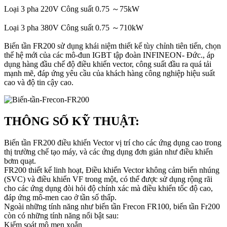
Loại 3 pha 220V Công suất 0.75 ～75kW
Loại 3 pha 380V Công suất 0.75 ～710kW
Biến tần FR200 sử dụng khái niệm thiết kế tùy chỉnh tiên tiến, chọn
thế hệ mới của các mô-đun IGBT tập đoàn INFINEON- Đức., áp
dụng hàng đầu chế độ điều khiển vector, công suất đầu ra quá tải
mạnh mẽ, đáp ứng yêu cầu của khách hàng công nghiệp hiệu suất
cao và độ tin cậy cao.
THÔNG SỐ KỸ THUẬT:
Biến tần FR200 điều khiển Vector vị trí cho các ứng dụng cao trong
thị trường chế tạo máy, và các ứng dụng đơn giản như điều khiển
bơm quạt.
FR200 thiết kế linh hoạt, Điều khiển Vector không cảm biến nhúng
(SVC) và điều khiển VF trong một, có thể được sử dụng rộng rãi
cho các ứng dụng đòi hỏi độ chính xác mà điều khiển tốc độ cao,
đáp ứng mô-men cao ở tần số thấp.
Ngoài những tính năng như biến tần Frecon FR100, biến tần Fr200
còn có những tính năng nổi bật sau:
Kiểm soát mô men xoắn