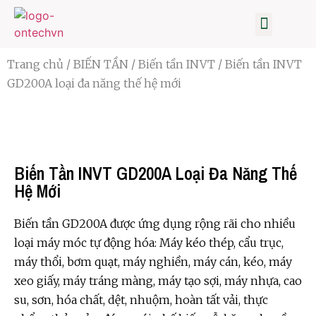
TRANG CHỦ
BIẾN TẦN
TỦ ĐIỆN
CẢM BIẾN-ĐO LƯỜNG
SỮA CHỮA BIẾN TẦN
TIN TỨC
GIỚI THIỆU
Trang chủ
/
BIẾN TẦN
/
Biến tần INVT
/ Biến tần INVT
GD200A loại đa năng thế hệ mới
Biến Tần INVT GD200A Loại Đa Năng Thế
Hệ Mới
Biến tần GD200A được ứng dụng rộng rãi cho nhiều
loại máy móc tự động hóa: Máy kéo thép, cẩu trục,
máy thổi, bơm quạt, máy nghiền, máy cán, kéo, máy
xeo giấy, máy tráng màng, máy tạo sợi, máy nhựa, cao
su, sơn, hóa chất, dệt, nhuộm, hoàn tất vải, thực