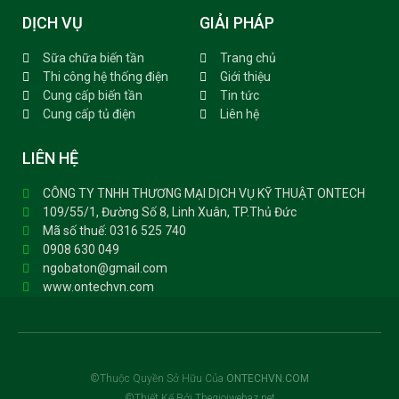
DỊCH VỤ
GIẢI PHÁP
Sữa chữa biến tần
Trang chủ
Thi công hệ thống điện
Giới thiệu
Cung cấp biến tần
Tin tức
Cung cấp tủ điện
Liên hệ
LIÊN HỆ
CÔNG TY TNHH THƯƠNG MẠI DỊCH VỤ KỸ THUẬT ONTECH
109/55/1, Đường Số 8, Linh Xuân, TP.Thủ Đức
Mã số thuế: 0316 525 740
0908 630 049
ngobaton@gmail.com
www.ontechvn.com
©Thuộc Quyền Sở Hữu Của
ONTECHVN.COM
©Thiết Kế Bởi Thegioiwebaz.net