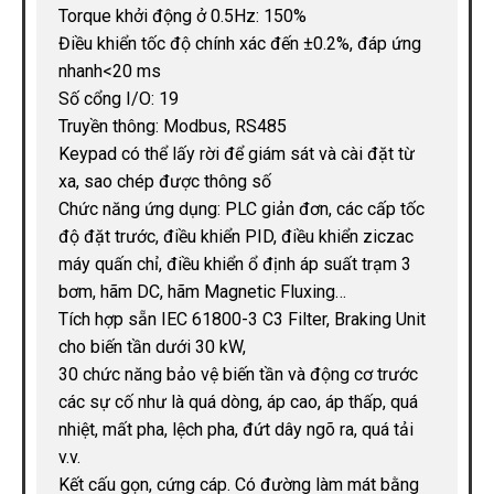
Torque khởi động ở 0.5Hz: 150%
Điều khiển tốc độ chính xác đến ±0.2%, đáp ứng
nhanh<20 ms
Số cổng I/O: 19
Truyền thông: Modbus, RS485
Keypad có thể lấy rời để giám sát và cài đặt từ
xa, sao chép được thông số
Chức năng ứng dụng: PLC giản đơn, các cấp tốc
độ đặt trước, điều khiển PID, điều khiển ziczac
máy quấn chỉ, điều khiển ổ định áp suất trạm 3
bơm, hãm DC, hãm Magnetic Fluxing…
Tích hợp sẵn IEC 61800-3 C3 Filter, Braking Unit
cho biến tần dưới 30 kW,
30 chức năng bảo vệ biến tần và động cơ trước
các sự cố như là quá dòng, áp cao, áp thấp, quá
nhiệt, mất pha, lệch pha, đứt dây ngõ ra, quá tải
v.v.
Kết cấu gọn, cứng cáp. Có đường làm mát bằng