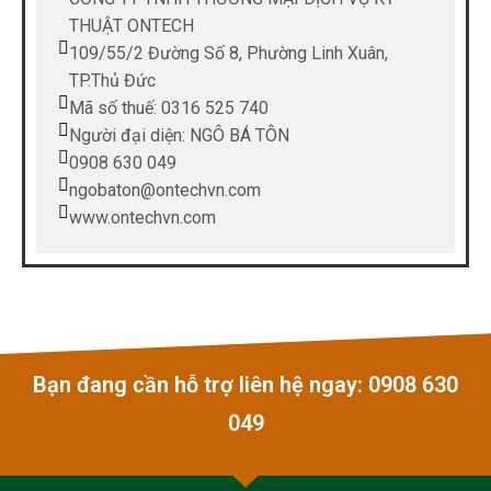
THUẬT ONTECH
109/55/2 Đường Số 8, Phường Linh Xuân,
TP.Thủ Đức
Mã số thuế: 0316 525 740
Người đại diện: NGÔ BÁ TÔN
0908 630 049
ngobaton@ontechvn.com
www.ontechvn.com
Bạn đang cần hỗ trợ liên hệ ngay: 0908 630
049