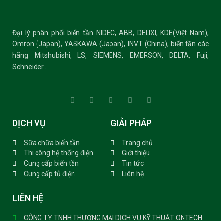
Đại lý phân phối biến tần NIDEC, ABB, DELIXI, KDE(Việt Nam),
Omron (Japan), YASKAWA (Japan), INVT (China), biến tần các
hãng Mitshubishi, LS, SIEMENS, EMERSON, DELTA, Fuji,
Schneider…
DỊCH VỤ
GIẢI PHÁP
Sữa chữa biến tần
Trang chủ
Thi công hệ thống điện
Giới thiệu
Cung cấp biến tần
Tin tức
Cung cấp tủ điện
Liên hệ
LIÊN HỆ
CÔNG TY TNHH THƯƠNG MẠI DỊCH VỤ KỸ THUẬT ONTECH