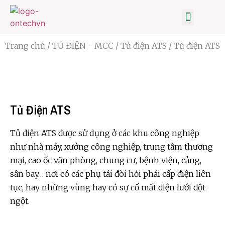
TRANG CHỦ
BIẾN TẦN
TỦ ĐIỆN
CẢM BIẾN-ĐO LƯỜNG
SỮA CHỮA BIẾN TẦN
TIN TỨC
GIỚI THIỆU
Trang chủ
/
TỦ ĐIỆN - MCC
/
Tủ điện ATS
/ Tủ điện ATS
Tủ Điện ATS
Tủ điện ATS được sử dụng ở các khu công nghiệp
như nhà máy, xưởng công nghiệp, trung tâm thương
mại, cao ốc văn phòng, chung cư, bệnh viện, cảng,
sân bay… nơi có các phụ tải đòi hỏi phải cấp điện liên
tục, hay những vùng hay có sự cố mất điện lưới đột
ngột.