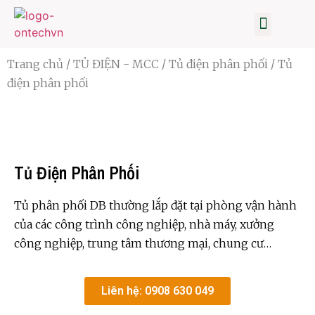
TRANG CHỦ
BIẾN TẦN
TỦ ĐIỆN
CẢM BIẾN-ĐO LƯỜNG
SỮA CHỮA BIẾN TẦN
TIN TỨC
GIỚI THIỆU
Trang chủ
/
TỦ ĐIỆN - MCC
/
Tủ điện phân phối
/ Tủ
điện phân phối
Tủ Điện Phân Phối
Tủ phân phối DB thường lắp đặt tại phòng vận hành
của các công trình công nghiệp, nhà máy, xưởng
công nghiệp, trung tâm thương mại, chung cư…
Liên hệ: 0908 630 049