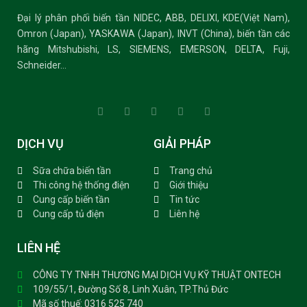
Đại lý phân phối biến tần NIDEC, ABB, DELIXI, KDE(Việt Nam),
Omron (Japan), YASKAWA (Japan), INVT (China), biến tần các
hãng Mitshubishi, LS, SIEMENS, EMERSON, DELTA, Fuji,
Schneider…
DỊCH VỤ
GIẢI PHÁP
Sữa chữa biến tần
Trang chủ
Thi công hệ thống điện
Giới thiệu
Cung cấp biến tần
Tin tức
Cung cấp tủ điện
Liên hệ
LIÊN HỆ
CÔNG TY TNHH THƯƠNG MẠI DỊCH VỤ KỸ THUẬT ONTECH
109/55/1, Đường Số 8, Linh Xuân, TP.Thủ Đức
Mã số thuế: 0316 525 740