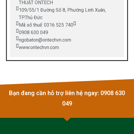
THUẬT ONTECH
109/55/1 Đường Số 8, Phường Linh Xuân,
TP.Thủ Đức
Mã số thuế: 0316 525 740
0908 630 049
ngobaton@ontechvn.com
www.ontechvn.com
Bạn đang cần hỗ trợ liên hệ ngay: 0908 630
049