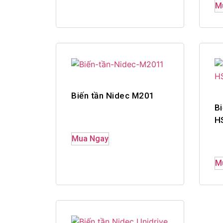
M
Biến tần Nidec M201
Bi
H
Mua Ngay
M