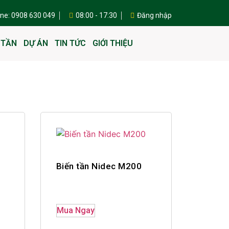
ine: 0908 630 049
08:00 - 17:30
Đăng nhập
 TẦN
DỰ ÁN
TIN TỨC
GIỚI THIỆU
Biến tần Nidec M200
Mua Ngay