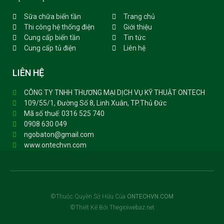
Sữa chữa biến tần
Trang chủ
Thi công hệ thống điện
Giới thiệu
Cung cấp biến tần
Tin tức
Cung cấp tủ điện
Liên hệ
LIÊN HỆ
CÔNG TY TNHH THƯƠNG MẠI DỊCH VỤ KỸ THUẬT ONTECH
109/55/1, Đường Số 8, Linh Xuân, TP.Thủ Đức
Mã số thuế: 0316 525 740
0908 630 049
ngobaton@gmail.com
www.ontechvn.com
©Thuộc Quyền Sở Hữu Của
ONTECHVN.COM
©Thiết Kế Bởi Thegioiwebaz.net