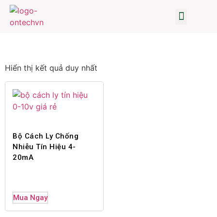
TRANG CHỦ
BIẾN TẦN
TỦ ĐIỆN
CẢM BIẾN-ĐO LƯỜNG
SỮA CHỮA BIẾN TẦN
TIN TỨC
GIỚI THIỆU
Hiển thị kết quả duy nhất
Bộ Cách Ly Chống
Nhiễu Tín Hiệu 4-
20mA
Mua Ngay